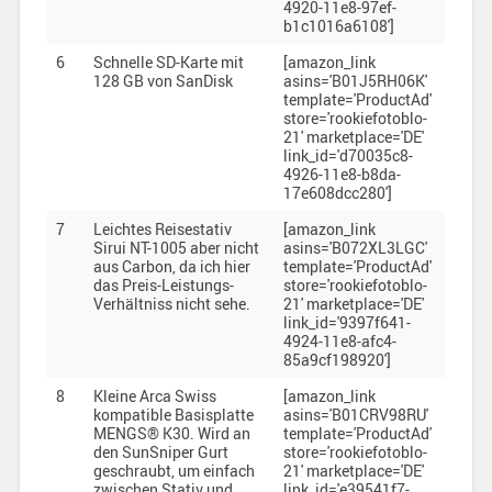
4920-11e8-97ef-
b1c1016a6108']
6
Schnelle SD-Karte mit
[amazon_link
128 GB von SanDisk
asins='B01J5RH06K'
template='ProductAd'
store='rookiefotoblo-
21' marketplace='DE'
link_id='d70035c8-
4926-11e8-b8da-
17e608dcc280']
7
Leichtes Reisestativ
[amazon_link
Sirui NT-1005 aber nicht
asins='B072XL3LGC'
aus Carbon, da ich hier
template='ProductAd'
das Preis-Leistungs-
store='rookiefotoblo-
Verhältniss nicht sehe.
21' marketplace='DE'
link_id='9397f641-
4924-11e8-afc4-
85a9cf198920']
8
Kleine Arca Swiss
[amazon_link
kompatible Basisplatte
asins='B01CRV98RU'
MENGS® K30. Wird an
template='ProductAd'
den SunSniper Gurt
store='rookiefotoblo-
geschraubt, um einfach
21' marketplace='DE'
zwischen Stativ und
link_id='e39541f7-