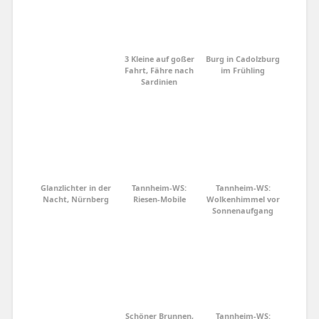
3 Kleine auf goßer
Burg in Cadolzburg
Fahrt, Fähre nach
im Frühling
Sardinien
Glanzlichter in der
Tannheim-WS:
Tannheim-WS:
Nacht, Nürnberg
Riesen-Mobile
Wolkenhimmel vor
Sonnenaufgang
Schöner Brunnen,
Tannheim-WS: