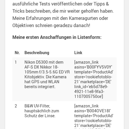
ausführliche Tests veröffentlichen oder Tipps &
Tricks beschreiben, die mir weiter geholfen haben.
Meine Erfahrungen mit den Kameragurten oder
Objektiven schreien geradezu danach!
Meine ersten Anschaffungen in Listenform:
Nr.
Beschreibung
Link
1
Nikon D5300 mit dem
[amazon_link
AF-S DX Nikkor 18-
asins='B00FYV5V0Y'
105mm f/3.5-5.6G ED VR
template='ProductAd'
Kitobjektiv. Die Kamera
store='rookiefotoblo-
hat GPS und WLAN
21' marketplace='DE'
bereits integriert.
link_id='eb5d78e9-
4921-11e8-9fa3-
1107005750ce']
2
B&W UV-Filter,
[amazon_link
hauptsächlich zum
asins='B004OVE18I'
Schutz der Linse.
template='ProductAd'
store='rookiefotoblo-
21' marketplace='DE'