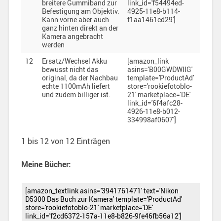
breitere Gummiband zur
link_id='f54494ed-
Befestigung am Objektiv.
4925-11e8-b114-
Kann vorne aber auch
f1aa1461cd29']
ganz hinten direkt an der
Kamera angebracht
werden
12
Ersatz/Wechsel Akku
[amazon_link
bewusst nicht das
asins='B00GWDWIIG'
original, da der Nachbau
template='ProductAd'
echte 1100mAh liefert
store='rookiefotoblo-
und zudem billiger ist.
21' marketplace='DE'
link_id='6f4afc28-
4926-11e8-b012-
334998af0607']
1 bis 12 von 12 Einträgen
Meine Bücher:
[amazon_textlink asins='3941761471' text='Nikon
D5300 Das Buch zur Kamera' template='ProductAd'
store='rookiefotoblo-21' marketplace='DE'
link_id='f2cd6372-157a-11e8-b826-9fe46fb56a12']