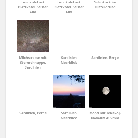
Langkofel mit
Langkofel mit
Sellastock im
Plattkofel, Seisser
Plattkofel, Seisser
Hintergrund
Alm
Alm
Milchstrasse mit
Sardinien
Sardinien, Berge
Sternschnuppe,
Meerblick
Sardinien
Sardinien, Berge
Sardinien
Mond mit Teleskop
Meerblick
Novalux 415 mm