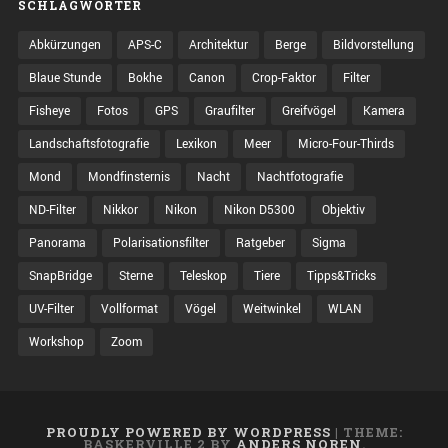
SCHLAGWÖRTER
Abkürzungen
APS-C
Architektur
Berge
Bildvorstellung
Blaue Stunde
Bokhe
Canon
Crop-Faktor
Filter
Fisheye
Fotos
GPS
Graufilter
Greifvögel
Kamera
Landschaftsfotografie
Lexikon
Meer
Micro-Four-Thirds
Mond
Mondfinsternis
Nacht
Nachtfotografie
ND-Filter
Nikkor
Nikon
Nikon D5300
Objektiv
Panorama
Polarisationsfilter
Ratgeber
Sigma
SnapBridge
Sterne
Teleskop
Tiere
Tipps&Tricks
UV-Filter
Vollformat
Vögel
Weitwinkel
WLAN
Workshop
Zoom
PROUDLY POWERED BY WORDPRESS
|
THEME:
BASKERVILLE 2 BY
ANDERS NOREN
.