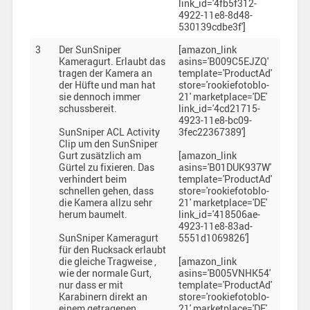
link_id='4fb5f312-
4922-11e8-8d48-
530139cdbe3f']
3
Der SunSniper
[amazon_link
Kameragurt. Erlaubt das
asins='B009C5EJZQ'
tragen der Kamera an
template='ProductAd'
der Hüfte und man hat
store='rookiefotoblo-
sie dennoch immer
21' marketplace='DE'
schussbereit.
link_id='4cd21715-
4923-11e8-bc09-
SunSniper ACL Activity
3fec22367389']
Clip um den SunSniper
Gurt zusätzlich am
[amazon_link
Gürtel zu fixieren. Das
asins='B01DUK937W'
verhindert beim
template='ProductAd'
schnellen gehen, dass
store='rookiefotoblo-
die Kamera allzu sehr
21' marketplace='DE'
herum baumelt.
link_id='418506ae-
4923-11e8-83ad-
SunSniper Kameragurt
5551d1069826']
für den Rucksack erlaubt
die gleiche Tragweise ,
[amazon_link
wie der normale Gurt,
asins='B005VNHK54'
nur dass er mit
template='ProductAd'
Karabinern direkt an
store='rookiefotoblo-
einem getragenen
21' marketplace='DE'