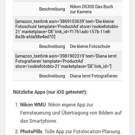
Nikon D5300 Das Buch
Beschreibung
zur Kamera
[amazon_textlink asin='3869103639' text='Die kleine
Fotoschule' template='ProductAd' store='rookiefotoblo-
21' marketplace='DE' link_id='f1761adc-157b-11e8-
8a3b-afda98e4ed70']
Beschreibung
Die kleine Fotoschule
[amazon_textlink asin='3981902319' text='Diana lernt
Fotografieren' template='ProductAd'
store='rookiefotoblo-21' marketplace='DE' link_id='']
Beschreibung
Diana lernt Fotografieren
Nützliche Apps (nur iOS getestet!):
Nikon WMU
. Nikon eigene App zur
Fernsteuerung und Übertragung von Bildern auf
das Smartphone.
PhotoPills
. Tolle App zur Fotolocation-Planung.