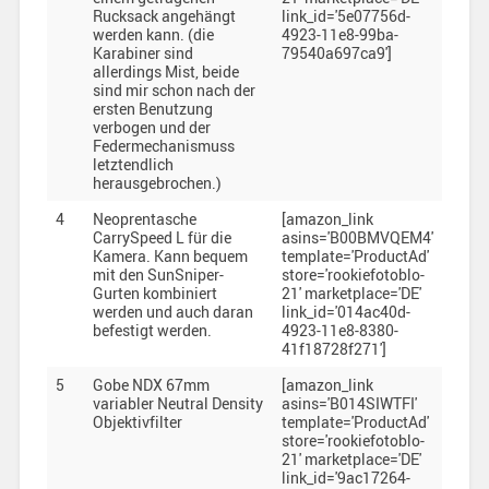
Rucksack angehängt
link_id='5e07756d-
werden kann. (die
4923-11e8-99ba-
Karabiner sind
79540a697ca9']
allerdings Mist, beide
sind mir schon nach der
ersten Benutzung
verbogen und der
Federmechanismuss
letztendlich
herausgebrochen.)
4
Neoprentasche
[amazon_link
CarrySpeed L für die
asins='B00BMVQEM4'
Kamera. Kann bequem
template='ProductAd'
mit den SunSniper-
store='rookiefotoblo-
Gurten kombiniert
21' marketplace='DE'
werden und auch daran
link_id='014ac40d-
befestigt werden.
4923-11e8-8380-
41f18728f271']
5
Gobe NDX 67mm
[amazon_link
variabler Neutral Density
asins='B014SIWTFI'
Objektivfilter
template='ProductAd'
store='rookiefotoblo-
21' marketplace='DE'
link_id='9ac17264-