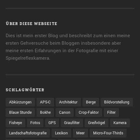
ÜBER DIESE WEBSEITE
Dies ist mein erster Blog und beschreibt zum einen meine
ersten Gehversuche beim Bloggen insbesondere aber
meine ersten Erfahrungen in der Fotografie mit einer
Spiegelreflexkamera.
SCHLAGWÖRTER
Abkürzungen
APS-C
Architektur
Berge
Bildvorstellung
Blaue Stunde
Bokhe
Canon
Crop-Faktor
Filter
Fisheye
Fotos
GPS
Graufilter
Greifvögel
Kamera
Landschaftsfotografie
Lexikon
Meer
Micro-Four-Thirds