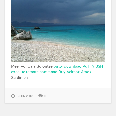
Meer vor Cala Goloritze
putty download
PuTTY SSH
execute remote command
Buy Acimox Amoxil
,
Sardinien
05.06.2018
0