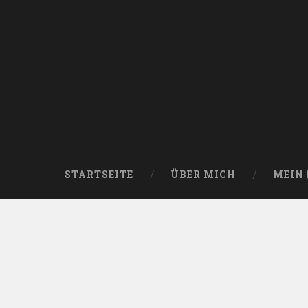
Skip
to
content
Search
STARTSEITE
ÜBER MICH
MEIN